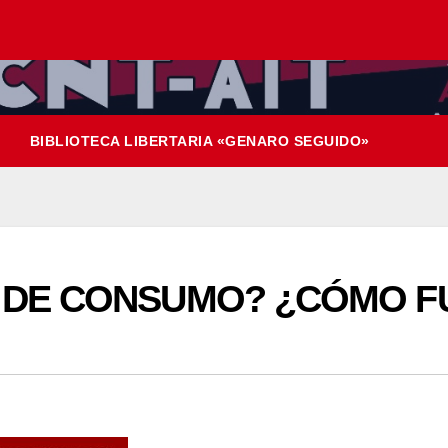
BIBLIOTECA LIBERTARIA «GENARO SEGUIDO»
O DE CONSUMO? ¿CÓMO 