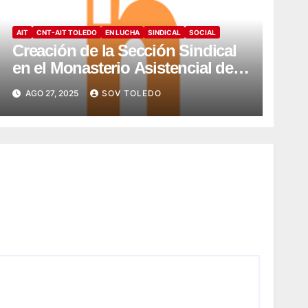
AIT
CNT-AIT TOLEDO
EN LUCHA
SINDICAL
SOCIAL
Creación de la Sección Sindical
en el Monasterio Asistencial de
Montesión – Fundación Summa
AGO 27, 2025
SOV TOLEDO
Humanitate