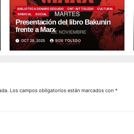
BIBLIOTECA GENARO SEGUIDO
CNT-AIT TOLEDO
CULTURAL
SINDICAL
SOCIAL
Presentación del libro Bakunin
frente a Marx
OCT 28, 2025
SOV TOLEDO
ada.
Los campos obligatorios están marcados con
*