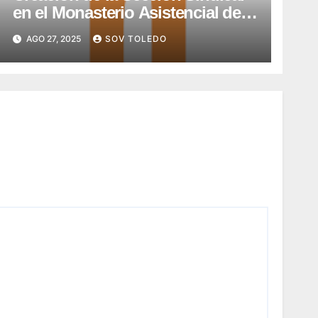
en el Monasterio Asistencial de
Montesión – Fundación Summa
AGO 27, 2025
SOV TOLEDO
Humanitate