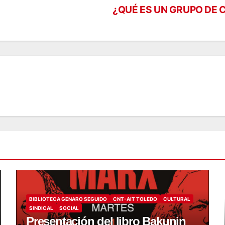
¿QUÉ ES UN GRUPO D
BIBLIOTECA GENARO SEGUIDO
CNT-AIT TOLEDO
CULTURAL
SINDICAL
SOCIAL
Presentación del libro Bakunin