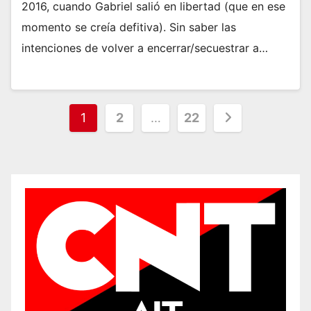
2016, cuando Gabriel salió en libertad (que en ese
momento se creía defitiva). Sin saber las
intenciones de volver a encerrar/secuestrar a…
Paginación
1
2
…
22
de
entradas