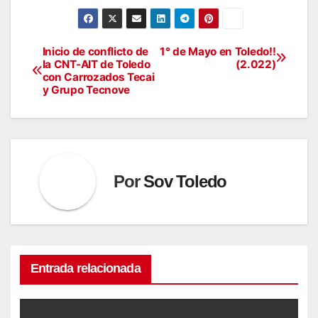
Inicio de conflicto de
1° de Mayo en Toledo!!
Navegación
la CNT-AIT de Toledo
(2.022)
con Carrozados Tecai
de
y Grupo Tecnove
entradas
Por
Sov Toledo
Entrada relacionada