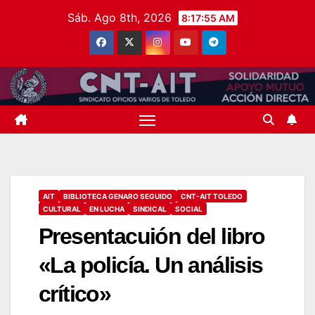
Saltar
Sáb. Ago 8th, 2026
8:17:55 AM
al
contenido
AIT
BIBLIOTECA GENARO SEGUIDO
CNT-AIT TOLEDO
CULTURAL
EN LUCHA
SINDICAL
SOCIAL
Presentacuión del libro
«La policía. Un análisis
crítico»