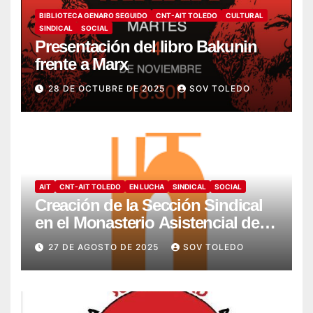
BIBLIOTECA GENARO SEGUIDO
CNT-AIT TOLEDO
CULTURAL
SINDICAL
SOCIAL
Presentación del libro Bakunin
frente a Marx
28 DE OCTUBRE DE 2025
SOV TOLEDO
AIT
CNT-AIT TOLEDO
EN LUCHA
SINDICAL
SOCIAL
Creación de la Sección Sindical
en el Monasterio Asistencial de
Montesión – Fundación Summa
27 DE AGOSTO DE 2025
SOV TOLEDO
Humanitate