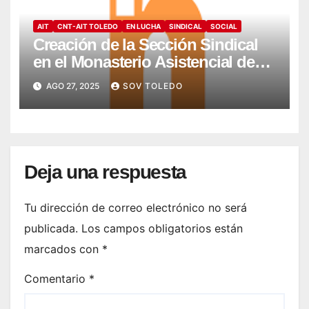
AIT
CNT-AIT TOLEDO
EN LUCHA
SINDICAL
SOCIAL
Creación de la Sección Sindical
en el Monasterio Asistencial de
Montesión – Fundación Summa
AGO 27, 2025
SOV TOLEDO
Humanitate
Deja una respuesta
Tu dirección de correo electrónico no será
publicada.
Los campos obligatorios están
marcados con
*
Comentario
*