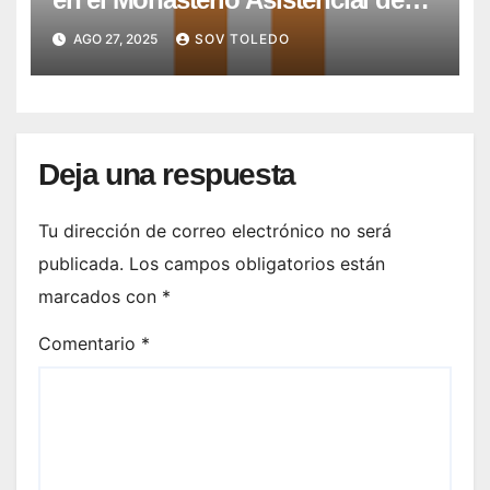
Montesión – Fundación Summa
AGO 27, 2025
SOV TOLEDO
Humanitate
Deja una respuesta
Tu dirección de correo electrónico no será
publicada.
Los campos obligatorios están
marcados con
*
Comentario
*