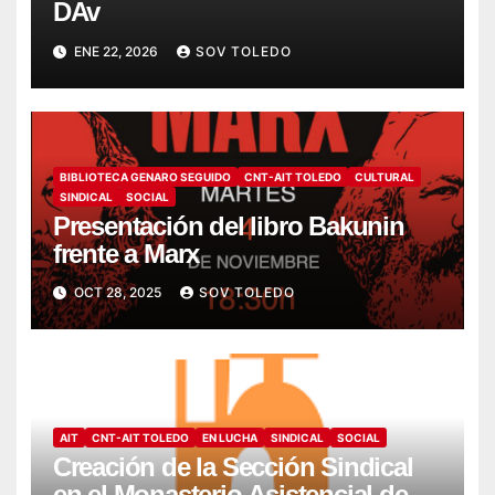
DAv
ENE 22, 2026
SOV TOLEDO
BIBLIOTECA GENARO SEGUIDO
CNT-AIT TOLEDO
CULTURAL
SINDICAL
SOCIAL
Presentación del libro Bakunin
frente a Marx
OCT 28, 2025
SOV TOLEDO
AIT
CNT-AIT TOLEDO
EN LUCHA
SINDICAL
SOCIAL
Creación de la Sección Sindical
en el Monasterio Asistencial de