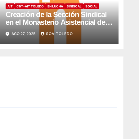
AIT
CNT-AIT TOLEDO
EN LUCHA
SINDICAL
SOCIAL
Creación de la Sección Sindical
en el Monasterio Asistencial de
Montesión – Fundación Summa
AGO 27, 2025
SOV TOLEDO
Humanitate