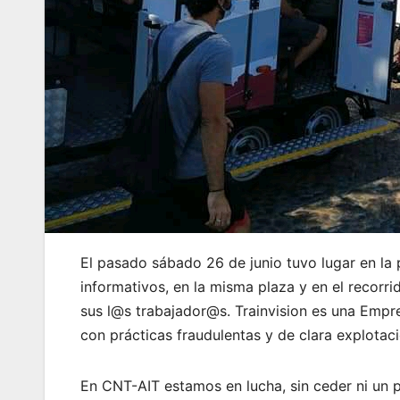
El pasado sábado 26 de junio tuvo lugar en la 
informativos, en la misma plaza y en el recorri
sus l@s trabajador@s. Trainvision es una Empre
con prácticas fraudulentas y de clara explota
En CNT-AIT estamos en lucha, sin ceder ni un p