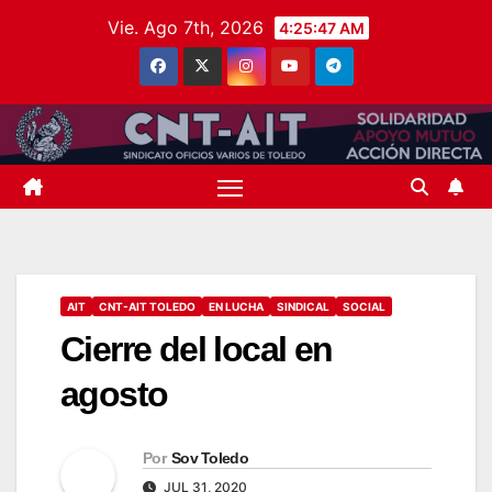
Saltar
Vie. Ago 7th, 2026
4:25:48 AM
al
contenido
AIT
CNT-AIT TOLEDO
EN LUCHA
SINDICAL
SOCIAL
Cierre del local en
agosto
Por
Sov Toledo
JUL 31, 2020