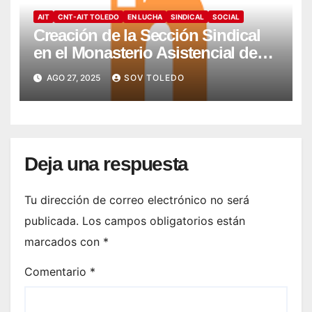
AIT
CNT-AIT TOLEDO
EN LUCHA
SINDICAL
SOCIAL
Creación de la Sección Sindical
en el Monasterio Asistencial de
Montesión – Fundación Summa
AGO 27, 2025
SOV TOLEDO
Humanitate
Deja una respuesta
Tu dirección de correo electrónico no será
publicada.
Los campos obligatorios están
marcados con
*
Comentario
*