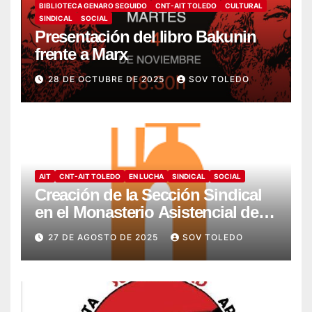
BIBLIOTECA GENARO SEGUIDO
CNT-AIT TOLEDO
CULTURAL
SINDICAL
SOCIAL
Presentación del libro Bakunin
frente a Marx
28 DE OCTUBRE DE 2025
SOV TOLEDO
AIT
CNT-AIT TOLEDO
EN LUCHA
SINDICAL
SOCIAL
Creación de la Sección Sindical
en el Monasterio Asistencial de
Montesión – Fundación Summa
27 DE AGOSTO DE 2025
SOV TOLEDO
Humanitate