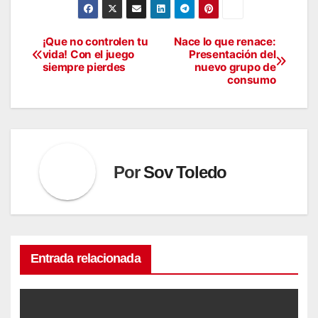
¡Que no controlen tu
Nace lo que renace:
Navegación
vida! Con el juego
Presentación del
siempre pierdes
nuevo grupo de
de
consumo
entradas
Por
Sov Toledo
Entrada relacionada