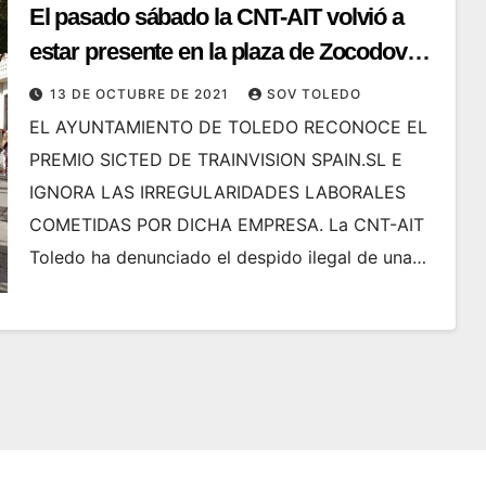
El pasado sábado la CNT-AIT volvió a
estar presente en la plaza de Zocodover
luchando por el conflicto con Trainvision
13 DE OCTUBRE DE 2021
SOV TOLEDO
y denunciando la complicidad del
EL AYUNTAMIENTO DE TOLEDO RECONOCE EL
Ayuntamiento de Toledo.
PREMIO SICTED DE TRAINVISION SPAIN.SL E
IGNORA LAS IRREGULARIDADES LABORALES
COMETIDAS POR DICHA EMPRESA. La CNT-AIT
Toledo ha denunciado el despido ilegal de una…