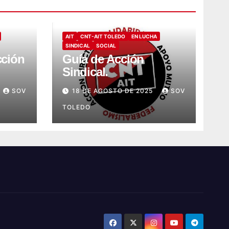
AIT
CNT-AIT TOLEDO
EN LUCHA
SINDICAL
SOCIAL
cción
Guía de Acción
Sindical.
ncial
SOV
18 DE AGOSTO DE 2025
SOV
a
TOLEDO