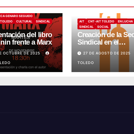
ECA GENARO SEGUIDO
 TOLEDO
CULTURAL
SINDICAL
AIT
CNT-AIT TOLEDO
EN LUCHA
SINDICAL
SOCIAL
ntación del libro
Creación de la Se
nin frente a Marx
Sindical en el
Monasterio Asiste
E OCTUBRE DE 2025
27 DE AGOSTO DE 2025
de Montesión –
OLEDO
Fundación Summ
TOLEDO
Humanitate