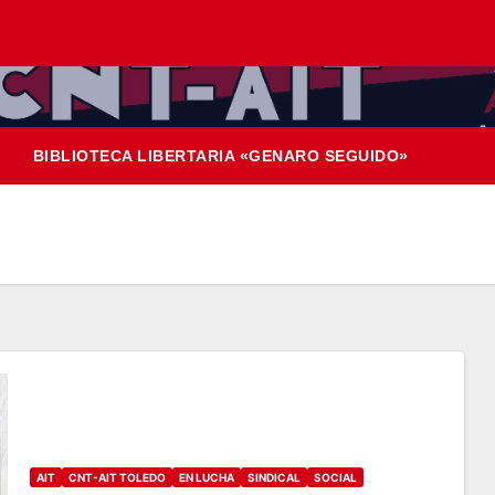
BIBLIOTECA LIBERTARIA «GENARO SEGUIDO»
AIT
CNT-AIT TOLEDO
EN LUCHA
SINDICAL
SOCIAL