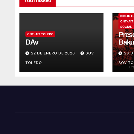
You missed
BIBLIOT
CNT-AIT
SOCIAL
Prese
CNT-AIT TOLEDO
DAv
Baku
22 DE ENERO DE 2026
SOV
28 D
TOLEDO
SOV T