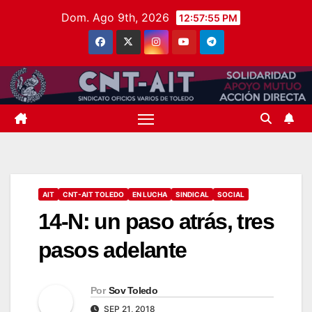
Saltar
Dom. Ago 9th, 2026
12:57:56 PM
al
contenido
AIT
CNT-AIT TOLEDO
EN LUCHA
SINDICAL
SOCIAL
14-N: un paso atrás, tres
pasos adelante
Por
Sov Toledo
SEP 21, 2018