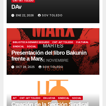
CNT-AIT TOLEDO
DAv
ENE 22, 2026
SOV TOLEDO
BIBLIOTECA GENARO SEGUIDO
CNT-AIT TOLEDO
CULTURAL
SINDICAL
SOCIAL
Presentación del libro Bakunin
frente a Marx
OCT 28, 2025
SOV TOLEDO
AIT
CNT-AIT TOLEDO
EN LUCHA
SINDICAL
SOCIAL
Creación de la Sección Sindical