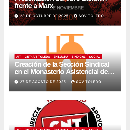
frente a Marx
28 DE OCTUBRE DE 2025
SOV TOLEDO
AIT
CNT-AIT TOLEDO
EN LUCHA
SINDICAL
SOCIAL
Creación de la Sección Sindical
en el Monasterio Asistencial de
Montesión – Fundación Summa
27 DE AGOSTO DE 2025
SOV TOLEDO
Humanitate
AIT
CNT-AIT TOLEDO
EN LUCHA
SINDICAL
SOCIAL