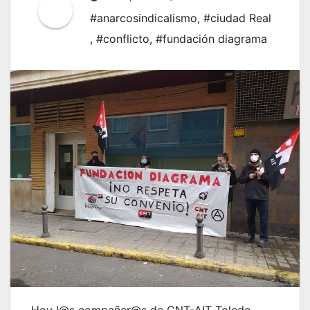
#anarcosindicalismo
,
#ciudad Real
,
#conflicto
,
#fundación diagrama
Hoy l@s compañer@s de CNT-AIT Toledo