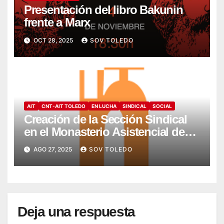
Presentación del libro Bakunin
frente a Marx
OCT 28, 2025
SOV TOLEDO
AIT
CNT-AIT TOLEDO
EN LUCHA
SINDICAL
SOCIAL
Creación de la Sección Sindical
en el Monasterio Asistencial de
Montesión – Fundación Summa
AGO 27, 2025
SOV TOLEDO
Humanitate
Deja una respuesta