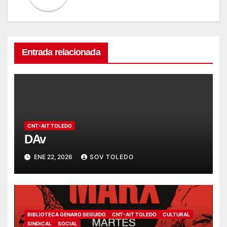
Entrada relacionada
CNT-AIT TOLEDO
DAv
ENE 22, 2026
SOV TOLEDO
BIBLIOTECA GENARO SEGUIDO
CNT-AIT TOLEDO
CULTURAL
SINDICAL
SOCIAL