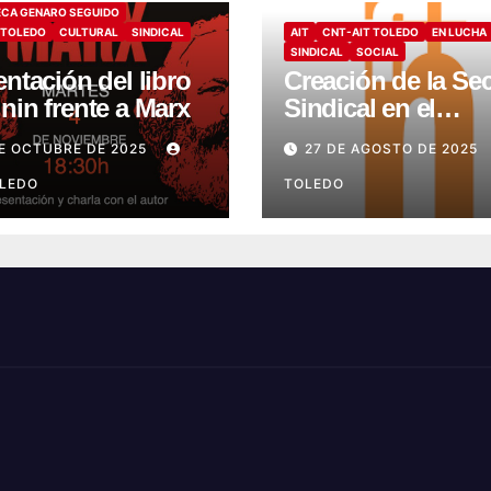
ECA GENARO SEGUIDO
 TOLEDO
CULTURAL
SINDICAL
AIT
CNT-AIT TOLEDO
EN LUCHA
SINDICAL
SOCIAL
ntación del libro
Creación de la Se
nin frente a Marx
Sindical en el
Monasterio Asiste
E OCTUBRE DE 2025
27 DE AGOSTO DE 2025
de Montesión –
OLEDO
Fundación Summ
TOLEDO
Humanitate