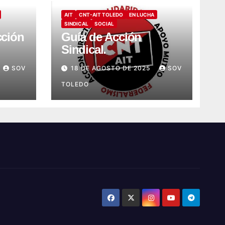
AIT
CNT-AIT TOLEDO
EN LUCHA
SINDICAL
SOCIAL
cción
Guía de Acción
Sindical.
ncial
SOV
18 DE AGOSTO DE 2025
SOV
a
TOLEDO