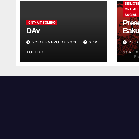
BIBLIOT
CNT-AIT
SOCIAL
Prese
CNT-AIT TOLEDO
DAv
Baku
22 DE ENERO DE 2026
SOV
28 D
TOLEDO
SOV T